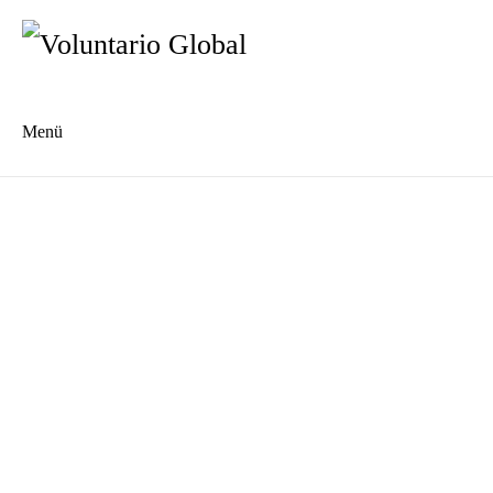
Menü
Es
En
Freiwilligenprojekte
Alle Projekte im Überblick
Bildung
Gemeinwesen
Kinderbetreuung
Gesundheit