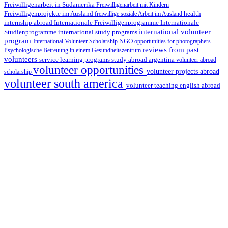
Freiwilligenarbeit in Südamerika
Freiwilligenarbeit mit Kindern
Freiwilligenprojekte im Ausland
health
freiwillige soziale Arbeit im Ausland
internship abroad
Internationale Freiwilligenprogramme
Internationale
international volunteer
Studienprogramme
international study programs
program
International Volunteer Scholarship
NGO
opportunities for photographers
reviews from past
Psychologische Betreuung in einem Gesundheitszentrum
volunteers
service learning programs
study abroad argentina
volunteer abroad
volunteer opportunities
volunteer projects abroad
scholarship
volunteer south america
volunteer teaching english abroad