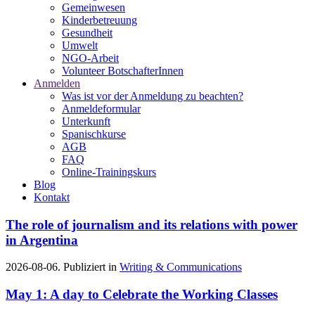
Gemeinwesen
Kinderbetreuung
Gesundheit
Umwelt
NGO-Arbeit
Volunteer BotschafterInnen
Anmelden
Was ist vor der Anmeldung zu beachten?
Anmeldeformular
Unterkunft
Spanischkurse
AGB
FAQ
Online-Trainingskurs
Blog
Kontakt
The role of journalism and its relations with power
in Argentina
2026-08-06. Publiziert in
Writing & Communications
May 1: A day to Celebrate the Working Classes