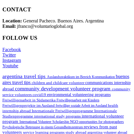
CONTACT
Location:
General Pacheco. Buenos Aires. Argentina
Email:
jfranco@voluntarioglobal.org
FOLLOW US
Facebook
Twitter
Instagram
Youtube
argentina travel tips
buenos
Auslandspraktikum im Bereich Kommunikation
aires travel tips
children and childcare volunteer
communications internship
community development volunteer program
abroad
community
environmental volunteering programs
service volunteers
covid19
Freiwilligenarbeit in Südamerika
Freiwilligenarbeit mit Kindern
Freiwilligenprojekte im Ausland
health
freiwillige soziale Arbeit im Ausland
internship abroad
Internationale Freiwilligenprogramme
Internationale
international volunteer
Studienprogramme
international study programs
program
International Volunteer Scholarship
NGO
opportunities for photographers
reviews from past
Psychologische Betreuung in einem Gesundheitszentrum
volunteers
service learning programs
study abroad argentina
volunteer abroad