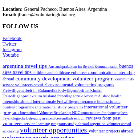
Location:
General Pacheco. Buenos Aires. Argentina
Email:
jfranco@voluntarioglobal.org
FOLLOW US
Facebook
Twitter
Instagram
Youtube
argentina travel tips
buenos
Auslandspraktikum im Bereich Kommunikation
aires travel tips
children and childcare volunteer
communications internship
community development volunteer program
abroad
community
environmental volunteering programs
service volunteers
covid19
Freiwilligenarbeit in Südamerika
Freiwilligenarbeit mit Kindern
Freiwilligenprojekte im Ausland
health
freiwillige soziale Arbeit im Ausland
internship abroad
Internationale Freiwilligenprogramme
Internationale
international volunteer
Studienprogramme
international study programs
program
International Volunteer Scholarship
NGO
opportunities for photographers
reviews from past
Psychologische Betreuung in einem Gesundheitszentrum
volunteers
service learning programs
study abroad argentina
volunteer abroad
volunteer opportunities
volunteer projects abroad
scholarship