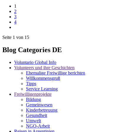
1
2
3
4
Seite 1 von 15
Blog Categories DE
Voluntario Global Info
Volunteers und ihre Geschichten
Ehemalige Freiwillige berichten
Willkommensgruß
Tipps
Service Learning
Freiwilligenprojekte
Bildung
Gemeinwesen
Kinderbetreuung
Gesundheit
Umwelt
NGO-Arbeit
Reisen in Argentinien