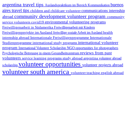
argentina travel tips
buenos
Auslandspraktikum im Bereich Kommunikation
aires travel tips
children and childcare volunteer
communications internship
community development volunteer program
abroad
community
environmental volunteering programs
service volunteers
covid19
Freiwilligenarbeit in Südamerika
Freiwilligenarbeit mit Kindern
Freiwilligenprojekte im Ausland
health
freiwillige soziale Arbeit im Ausland
internship abroad
Internationale Freiwilligenprogramme
Internationale
international volunteer
Studienprogramme
international study programs
program
International Volunteer Scholarship
NGO
opportunities for photographers
reviews from past
Psychologische Betreuung in einem Gesundheitszentrum
volunteers
service learning programs
study abroad argentina
volunteer abroad
volunteer opportunities
volunteer projects abroad
scholarship
volunteer south america
volunteer teaching english abroad