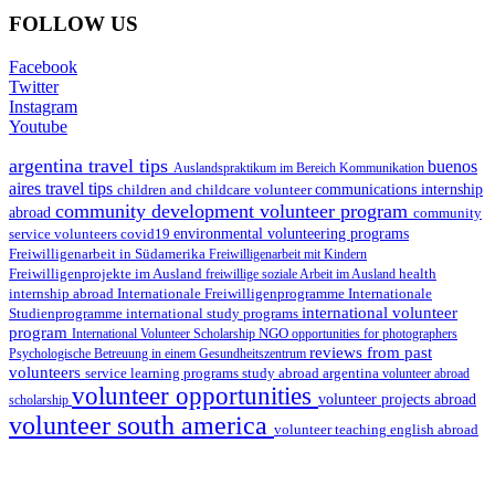
FOLLOW US
Facebook
Twitter
Instagram
Youtube
argentina travel tips
buenos
Auslandspraktikum im Bereich Kommunikation
aires travel tips
children and childcare volunteer
communications internship
community development volunteer program
abroad
community
environmental volunteering programs
service volunteers
covid19
Freiwilligenarbeit in Südamerika
Freiwilligenarbeit mit Kindern
Freiwilligenprojekte im Ausland
health
freiwillige soziale Arbeit im Ausland
internship abroad
Internationale Freiwilligenprogramme
Internationale
international volunteer
Studienprogramme
international study programs
program
International Volunteer Scholarship
NGO
opportunities for photographers
reviews from past
Psychologische Betreuung in einem Gesundheitszentrum
volunteers
service learning programs
study abroad argentina
volunteer abroad
volunteer opportunities
volunteer projects abroad
scholarship
volunteer south america
volunteer teaching english abroad