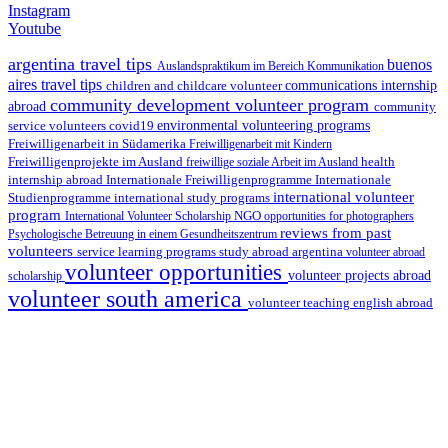
Instagram
Youtube
argentina travel tips
buenos
Auslandspraktikum im Bereich Kommunikation
aires travel tips
children and childcare volunteer
communications internship
community development volunteer program
abroad
community
environmental volunteering programs
service volunteers
covid19
Freiwilligenarbeit in Südamerika
Freiwilligenarbeit mit Kindern
Freiwilligenprojekte im Ausland
health
freiwillige soziale Arbeit im Ausland
internship abroad
Internationale Freiwilligenprogramme
Internationale
international volunteer
Studienprogramme
international study programs
program
International Volunteer Scholarship
NGO
opportunities for photographers
reviews from past
Psychologische Betreuung in einem Gesundheitszentrum
volunteers
service learning programs
study abroad argentina
volunteer abroad
volunteer opportunities
volunteer projects abroad
scholarship
volunteer south america
volunteer teaching english abroad