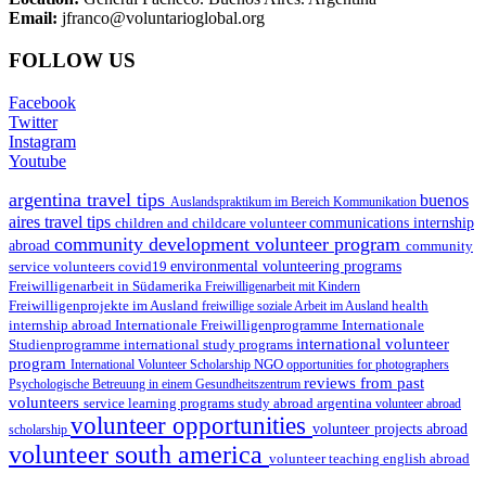
Email:
jfranco@voluntarioglobal.org
FOLLOW US
Facebook
Twitter
Instagram
Youtube
argentina travel tips
buenos
Auslandspraktikum im Bereich Kommunikation
aires travel tips
children and childcare volunteer
communications internship
community development volunteer program
abroad
community
environmental volunteering programs
service volunteers
covid19
Freiwilligenarbeit in Südamerika
Freiwilligenarbeit mit Kindern
Freiwilligenprojekte im Ausland
health
freiwillige soziale Arbeit im Ausland
internship abroad
Internationale Freiwilligenprogramme
Internationale
international volunteer
Studienprogramme
international study programs
program
International Volunteer Scholarship
NGO
opportunities for photographers
reviews from past
Psychologische Betreuung in einem Gesundheitszentrum
volunteers
service learning programs
study abroad argentina
volunteer abroad
volunteer opportunities
volunteer projects abroad
scholarship
volunteer south america
volunteer teaching english abroad