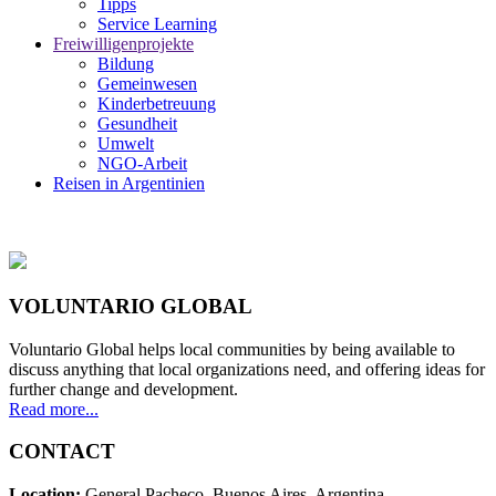
Tipps
Service Learning
Freiwilligenprojekte
Bildung
Gemeinwesen
Kinderbetreuung
Gesundheit
Umwelt
NGO-Arbeit
Reisen in Argentinien
VOLUNTARIO GLOBAL
Voluntario Global helps local communities by being available to
discuss anything that local organizations need, and offering ideas for
further change and development.
Read more...
CONTACT
Location:
General Pacheco. Buenos Aires. Argentina