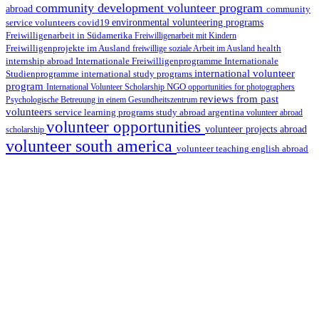
community development volunteer program
abroad
community
environmental volunteering programs
service volunteers
covid19
Freiwilligenarbeit in Südamerika
Freiwilligenarbeit mit Kindern
Freiwilligenprojekte im Ausland
health
freiwillige soziale Arbeit im Ausland
internship abroad
Internationale Freiwilligenprogramme
Internationale
international volunteer
Studienprogramme
international study programs
program
International Volunteer Scholarship
NGO
opportunities for photographers
reviews from past
Psychologische Betreuung in einem Gesundheitszentrum
volunteers
service learning programs
study abroad argentina
volunteer abroad
volunteer opportunities
volunteer projects abroad
scholarship
volunteer south america
volunteer teaching english abroad