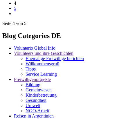
4
5
Seite 4 von 5
Blog Categories DE
Voluntario Global Info
Volunteers und ihre Geschichten
Ehemalige Freiwillige berichten
Willkommensgruß
Tipps
Service Learning
Freiwilligenprojekte
Bildung
Gemeinwesen
Kinderbetreuung
Gesundheit
Umwelt
NGO-Arbeit
Reisen in Argentinien