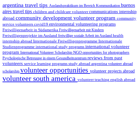
argentina travel tips
buenos
Auslandspraktikum im Bereich Kommunikation
aires travel tips
children and childcare volunteer
communications internship
community development volunteer program
abroad
community
environmental volunteering programs
service volunteers
covid19
Freiwilligenarbeit in Südamerika
Freiwilligenarbeit mit Kindern
Freiwilligenprojekte im Ausland
health
freiwillige soziale Arbeit im Ausland
internship abroad
Internationale Freiwilligenprogramme
Internationale
international volunteer
Studienprogramme
international study programs
program
International Volunteer Scholarship
NGO
opportunities for photographers
reviews from past
Psychologische Betreuung in einem Gesundheitszentrum
volunteers
service learning programs
study abroad argentina
volunteer abroad
volunteer opportunities
volunteer projects abroad
scholarship
volunteer south america
volunteer teaching english abroad