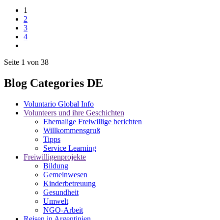
1
2
3
4
Seite 1 von 38
Blog Categories DE
Voluntario Global Info
Volunteers und ihre Geschichten
Ehemalige Freiwillige berichten
Willkommensgruß
Tipps
Service Learning
Freiwilligenprojekte
Bildung
Gemeinwesen
Kinderbetreuung
Gesundheit
Umwelt
NGO-Arbeit
Reisen in Argentinien