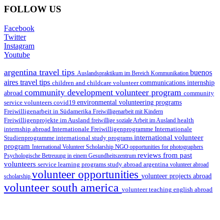
FOLLOW US
Facebook
Twitter
Instagram
Youtube
argentina travel tips
buenos
Auslandspraktikum im Bereich Kommunikation
aires travel tips
children and childcare volunteer
communications internship
community development volunteer program
abroad
community
environmental volunteering programs
service volunteers
covid19
Freiwilligenarbeit in Südamerika
Freiwilligenarbeit mit Kindern
Freiwilligenprojekte im Ausland
health
freiwillige soziale Arbeit im Ausland
internship abroad
Internationale Freiwilligenprogramme
Internationale
international volunteer
Studienprogramme
international study programs
program
International Volunteer Scholarship
NGO
opportunities for photographers
reviews from past
Psychologische Betreuung in einem Gesundheitszentrum
volunteers
service learning programs
study abroad argentina
volunteer abroad
volunteer opportunities
volunteer projects abroad
scholarship
volunteer south america
volunteer teaching english abroad