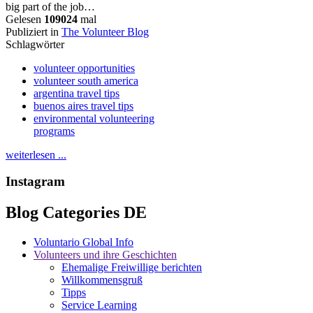
big part of the job…
Gelesen
109024
mal
Publiziert in
The Volunteer Blog
Schlagwörter
volunteer opportunities
volunteer south america
argentina travel tips
buenos aires travel tips
environmental volunteering
programs
weiterlesen ...
Instagram
Blog Categories DE
Voluntario Global Info
Volunteers und ihre Geschichten
Ehemalige Freiwillige berichten
Willkommensgruß
Tipps
Service Learning